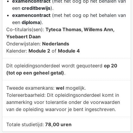
examencontract
(met het oog op het behalen van
een
creditbewijs
).
examencontract
(met het oog op het behalen van
een
diploma
).
Co-titularis(sen):
Tyteca Thomas, Willems Ann,
Ysebaert Daan
Onderwijstalen:
Nederlands
Kalender:
Module 2
of
Module 4
Dit opleidingsonderdeel wordt gequoteerd
op 20
(tot op een geheel getal)
.
Tweede examenkans:
wel
mogelijk.
Tolereerbaarheid:
Dit opleidingsonderdeel komt in
aanmerking voor tolerantie onder de voorwaarden
van de opleiding waarvoor je bent ingeschreven.
Totale studietijd:
78,00 uren