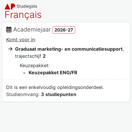
Studiegids
Français
Academiejaar
2026-27
Komt voor in
:
Graduaat marketing- en communicatiesupport
,
trajectschijf
2
Keuzepakket:
Keuzepakket ENG/FR
Dit is een enkelvoudig opleidingsonderdeel.
Studieomvang:
3 studiepunten