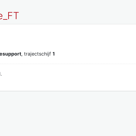
e_FT
iesupport
, trajectschijf
1
.