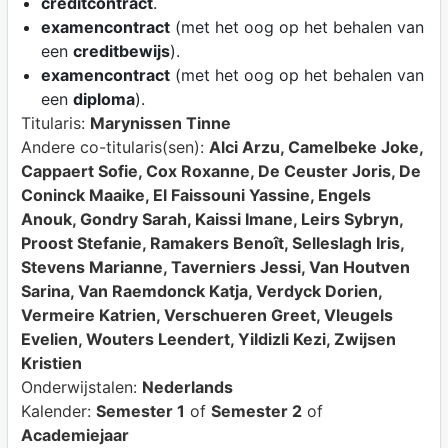
creditcontract
.
examencontract
(met het oog op het behalen van
een
creditbewijs
).
examencontract
(met het oog op het behalen van
een
diploma
).
Titularis:
Marynissen Tinne
Andere co-titularis(sen):
Alci Arzu, Camelbeke Joke,
Cappaert Sofie, Cox Roxanne, De Ceuster Joris, De
Coninck Maaike, El Faissouni Yassine, Engels
Anouk, Gondry Sarah, Kaissi Imane, Leirs Sybryn,
Proost Stefanie, Ramakers Benoît, Selleslagh Iris,
Stevens Marianne, Taverniers Jessi, Van Houtven
Sarina, Van Raemdonck Katja, Verdyck Dorien,
Vermeire Katrien, Verschueren Greet, Vleugels
Evelien, Wouters Leendert, Yildizli Kezi, Zwijsen
Kristien
Onderwijstalen:
Nederlands
Kalender:
Semester 1
of
Semester 2
of
Academiejaar