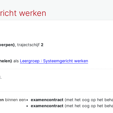
richt werken
werpen)
, trajectschijf
2
helen)
als
Leergroep : Systeemgericht werken
.
en
binnen een
examencontract
(met het oog op het beh
examencontract
(met het oog op het beh