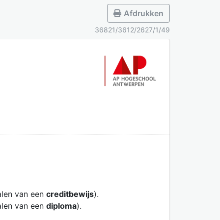
Afdrukken
36821/3612/2627/1/49
alen van een
creditbewijs
).
alen van een
diploma
).