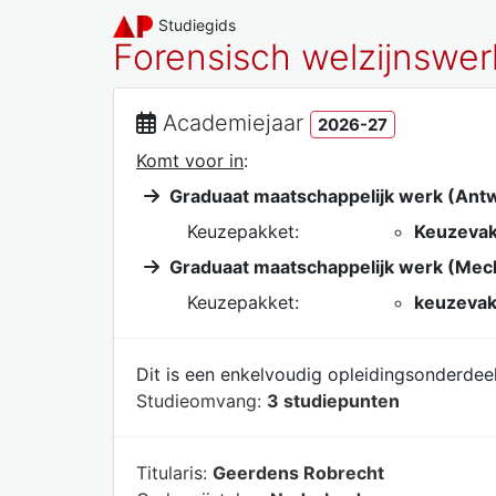
Studiegids
Forensisch welzijnswer
Academiejaar
2026-27
Komt voor in
:
Graduaat maatschappelijk werk (Ant
Keuzepakket:
Keuzevak
Graduaat maatschappelijk werk (Mec
Keuzepakket:
keuzevak
Dit is een enkelvoudig opleidingsonderdeel
Studieomvang:
3 studiepunten
Titularis:
Geerdens Robrecht