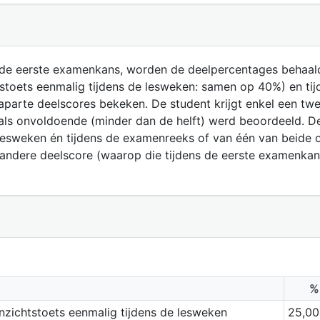
ns de eerste examenkans, worden de deelpercentages behaal
htstoets eenmalig tijdens de lesweken: samen op 40%) en t
 aparte deelscores bekeken. De student krijgt enkel een 
 als onvoldoende (minder dan de helft) werd beoordeeld.
 lesweken én tijdens de examenreeks of van één van beide o
 andere deelscore (waarop die tijdens de eerste examenka
%
inzichtstoets eenmalig tijdens de lesweken
25,00