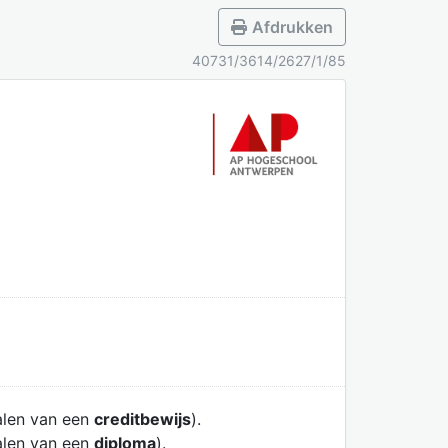
Afdrukken
40731/3614/2627/1/85
alen van een
creditbewijs
).
alen van een
diploma
).