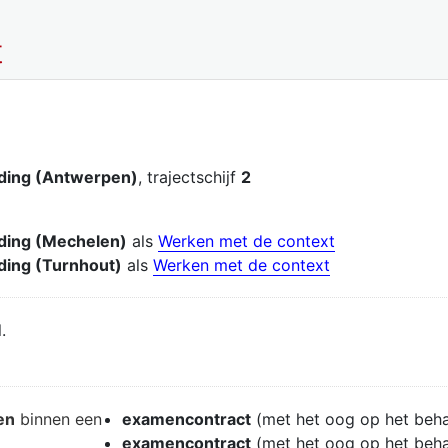
t
ding (Antwerpen)
, trajectschijf
2
ding (Mechelen)
als
Werken met de context
ding (Turnhout)
als
Werken met de context
.
en
binnen een
examencontract
(met het oog op het beh
examencontract
(met het oog op het beh