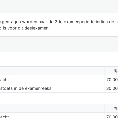
ergedragen worden naar de 2de examenperiode indien de stu
 is voor dit deelexamen.
%
racht
70,00
dstoets in de examenreeks
30,00
%
racht
70,00