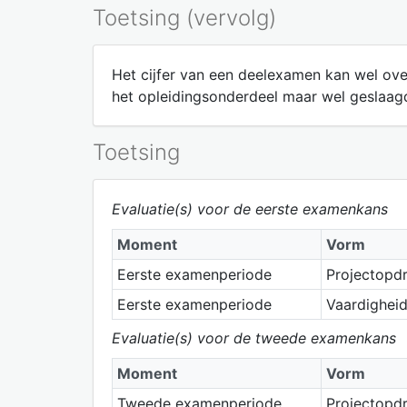
Toetsing (vervolg)
Het cijfer van een deelexamen kan wel ov
het opleidingsonderdeel maar wel geslaagd
Toetsing
Evaluatie(s) voor de eerste examenkans
Moment
Vorm
Eerste examenperiode
Projectopd
Eerste examenperiode
Vaardighei
Evaluatie(s) voor de tweede examenkans
Moment
Vorm
Tweede examenperiode
Projectopd