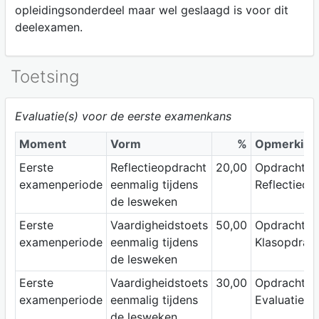
opleidingsonderdeel maar wel geslaagd is voor dit
deelexamen.
Toetsing
Evaluatie(s) voor de eerste examenkans
Moment
Vorm
%
Opmerking
Eerste
Reflectieopdracht
20,00
Opdracht 3:
examenperiode
eenmalig tijdens
Reflectieop
de lesweken
Eerste
Vaardigheidstoets
50,00
Opdracht 1:
examenperiode
eenmalig tijdens
Klasopdrac
de lesweken
Eerste
Vaardigheidstoets
30,00
Opdracht 2:
examenperiode
eenmalig tijdens
Evaluatieop
de lesweken