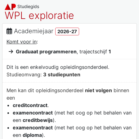
Studiegids
WPL exploratie
Academiejaar
2026-27
Komt voor in
:
Graduaat programmeren
, trajectschijf
1
Dit is een enkelvoudig opleidingsonderdeel.
Studieomvang:
3 studiepunten
Men kan dit opleidingsonderdeel
niet volgen
binnen
een
creditcontract
.
examencontract
(met het oog op het behalen van
een
creditbewijs
).
examencontract
(met het oog op het behalen van
een
diploma
).