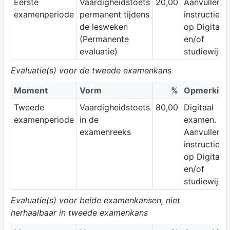
Eerste
Vaardigheidstoets
20,00
Aanvullend
examenperiode
permanent tijdens
instructies
de lesweken
op Digitap
(Permanente
en/of
evaluatie)
studiewijzer
Evaluatie(s) voor de tweede examenkans
Moment
Vorm
%
Opmerking
Tweede
Vaardigheidstoets
80,00
Digitaal
examenperiode
in de
examen.
examenreeks
Aanvullend
instructies
op Digitap
en/of
studiewijzer
Evaluatie(s) voor beide examenkansen, niet
herhaalbaar in tweede examenkans