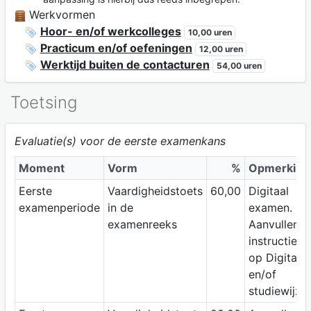
Werkvormen
Hoor- en/of werkcolleges
10,00 uren
Practicum en/of oefeningen
12,00 uren
Werktijd buiten de contacturen
54,00 uren
Toetsing
Evaluatie(s) voor de eerste examenkans
Moment
Vorm
%
Opmerking
Eerste
Vaardigheidstoets
60,00
Digitaal
examenperiode
in de
examen.
examenreeks
Aanvullend
instructies
op Digitap
en/of
studiewijzer