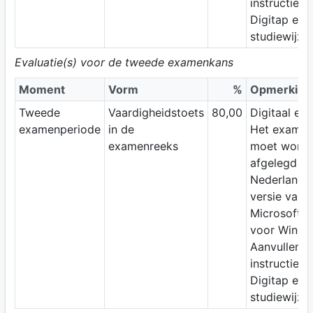
instructies 
Digitap en/
studiewijzer
Evaluatie(s) voor de tweede examenkans
Moment
Vorm
%
Opmerking
Tweede
Vaardigheidstoets
80,00
Digitaal ex
examenperiode
in de
Het exame
examenreeks
moet word
afgelegd m
Nederlandst
versie van
Microsoft 
voor Windo
Aanvullend
instructies 
Digitap en/
studiewijzer