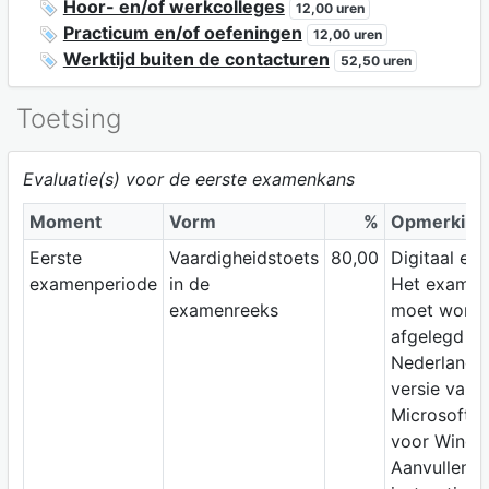
Hoor- en/of werkcolleges
12,00 uren
Practicum en/of oefeningen
12,00 uren
Werktijd buiten de contacturen
52,50 uren
Toetsing
Evaluatie(s) voor de eerste examenkans
Moment
Vorm
%
Opmerking
Eerste
Vaardigheidstoets
80,00
Digitaal ex
examenperiode
in de
Het exame
examenreeks
moet word
afgelegd m
Nederlandst
versie van
Microsoft 
voor Windo
Aanvullend