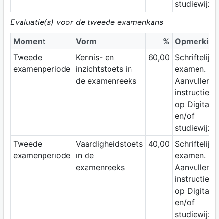
studiewijzer
Evaluatie(s) voor de tweede examenkans
Moment
Vorm
%
Opmerking
Tweede
Kennis- en
60,00
Schriftelijk
examenperiode
inzichtstoets in
examen.
de examenreeks
Aanvullend
instructies
op Digitap
en/of
studiewijzer
Tweede
Vaardigheidstoets
40,00
Schriftelijk
examenperiode
in de
examen.
examenreeks
Aanvullend
instructies
op Digitap
en/of
studiewijzer