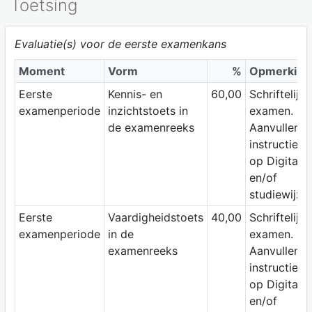
Toetsing
Evaluatie(s) voor de eerste examenkans
Moment
Vorm
%
Opmerking
Eerste
Kennis- en
60,00
Schriftelijk
examenperiode
inzichtstoets in
examen.
de examenreeks
Aanvullend
instructies
op Digitap
en/of
studiewijzer
Eerste
Vaardigheidstoets
40,00
Schriftelijk
examenperiode
in de
examen.
examenreeks
Aanvullend
instructies
op Digitap
en/of