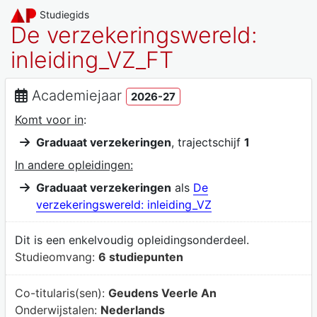
Studiegids
De verzekeringswereld:
inleiding_VZ_FT
Academiejaar
2026-27
Komt voor in
:
Graduaat verzekeringen
, trajectschijf
1
In andere opleidingen:
Graduaat verzekeringen
als
De
verzekeringswereld: inleiding_VZ
Dit is een enkelvoudig opleidingsonderdeel.
Studieomvang:
6 studiepunten
Co-titularis(sen):
Geudens Veerle An
Onderwijstalen:
Nederlands