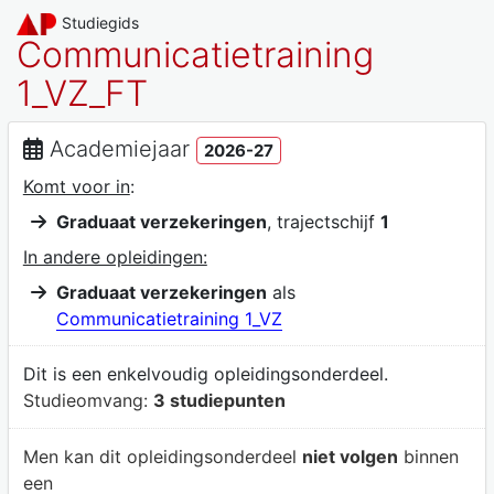
Studiegids
Communicatietraining
1_VZ_FT
Academiejaar
2026-27
Komt voor in
:
Graduaat verzekeringen
, trajectschijf
1
In andere opleidingen:
Graduaat verzekeringen
als
Communicatietraining 1_VZ
Dit is een enkelvoudig opleidingsonderdeel.
Studieomvang:
3 studiepunten
Men kan dit opleidingsonderdeel
niet volgen
binnen
een