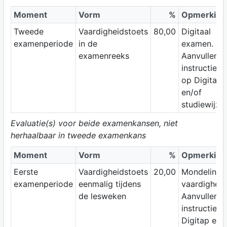
Moment
Vorm
%
Opmerking
Tweede
Vaardigheidstoets
80,00
Digitaal
examenperiode
in de
examen.
examenreeks
Aanvullend
instructies
op Digitap
en/of
studiewijzer
Evaluatie(s) voor beide examenkansen, niet
herhaalbaar in tweede examenkans
Moment
Vorm
%
Opmerking
Eerste
Vaardigheidstoets
20,00
Mondeling
examenperiode
eenmalig tijdens
vaardigheid
de lesweken
Aanvullend
instructies 
Digitap en/