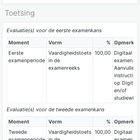
Toetsing
Evaluatie(s) voor de eerste examenkans
Moment
Vorm
%
Opmerkin
Eerste
Vaardigheidstoets
100,00
Digitaal
examenperiode
in de
examen.
examenreeks
Aanvullen
instructies
op Digitap
en/of
studiewijze
Evaluatie(s) voor de tweede examenkans
Moment
Vorm
%
Opmerkin
Tweede
Vaardigheidstoets
100,00
Digitaal
examenperiode
in de
examen.