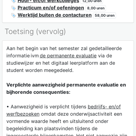
Hoor- en/of werkcolleges
12,00 uren
Practicum en/of oefeningen
8,00 uren
Werktijd buiten de contacturen
58,00 uren
Toetsing (vervolg)
Aan het begin van het semester zal gedetailleerde
informatie ivm
de permanente evaluatie
via de
studiewijzer en het digitaal leerplatform aan de
student worden meegedeeld.
Verplichte aanwezigheid permanente evaluatie en
bijhorende consequenties:
• Aanwezigheid is verplicht tijdens
bedrijfs- en/of
werfbezoeken
omdat deze onderwijsactiviteit een
vormende waarde heeft en uitsluitend onder
begeleiding kan plaatsvinden tijdens de
ingeroosterde bijeenkomsten. Het niet aanwezig zijn