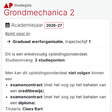
Studiegids
Grondmechanica 2
Academiejaar
2026-27
Komt voor in
:
Graduaat werforganisatie
, trajectschijf
1
Dit is een enkelvoudig opleidingsonderdeel.
Studieomvang:
3 studiepunten
Men kan dit opleidingsonderdeel
niet volgen
binnen
een
examencontract
(met het oog op het behalen van
een
creditbewijs
).
examencontract
(met het oog op het behalen van
een
diploma
).
Titularis:
Claes Bart