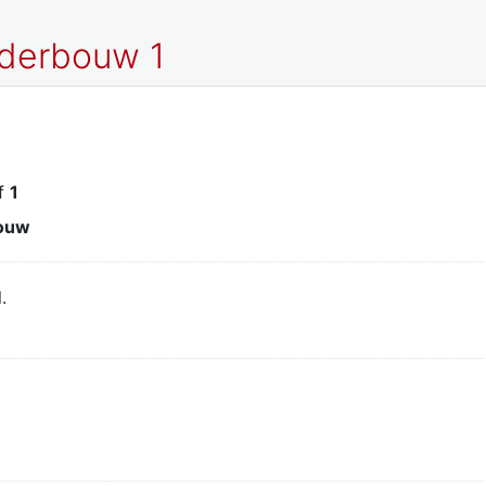
nderbouw 1
jf
1
ouw
.