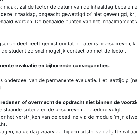
jk maakt zal de lector de datum van de inhaaldag bepalen 
deze inhaaldag, ongeacht gewettigd of niet gewettigd, krij
aald worden. De behaalde punten van het inhaalmoment v
ngsonderdeel heeft gemist omdat hij later is ingeschreven, 
de student zo snel mogelijk contact op met de lector.
anente evaluatie en bijhorende consequenties:
als onderdeel van de permanente evaluatie. Het laattijdig (
t.
edenen of overmacht de opdracht niet binnen de voorzien
rstaande criteria en de beschreven procedure volgt:
oor het verstrijken van de deadline via de module ‘mijn afwe
ht’.
agen, na de dag waarvoor hij een uitstel van afgifte wil a