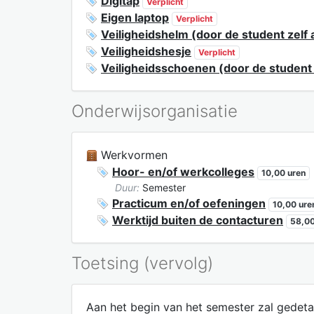
Digitap
Verplicht
Eigen laptop
Verplicht
Veiligheidshelm (door de student zelf 
Veiligheidshesje
Verplicht
Veiligheidsschoenen (door de student 
Onderwijsorganisatie
Werkvormen
Hoor- en/of werkcolleges
10,00 uren
Duur:
Semester
Practicum en/of oefeningen
10,00 ure
Werktijd buiten de contacturen
58,00
Toetsing (vervolg)
Aan het begin van het semester zal gedetai