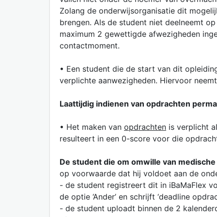
Zolang de onderwijsorganisatie dit mogeli
brengen. Als de student niet deelneemt op 
maximum 2 gewettigde afwezigheden ingeh
contactmoment.
• Een student die de start van dit opleidi
verplichte aanwezigheden. Hiervoor neemt 
Laattijdig indienen van opdrachten perm
• Het maken van
opdrachten
is verplicht 
resulteert in een 0-score voor die opdrach
De student die om omwille van medische r
op voorwaarde dat hij voldoet aan de onde
- de student registreert dit in iBaMaFlex v
de optie ‘Ander’ en schrijft ‘deadline opdrac
- de student uploadt binnen de 2 kalenderd