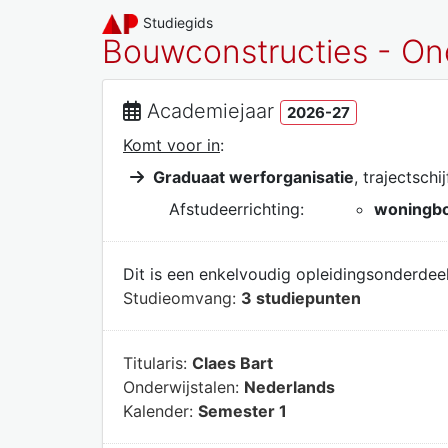
Studiegids
Bouwconstructies - O
Academiejaar
2026-27
Komt voor in
:
Graduaat werforganisatie
, trajectschi
Afstudeerrichting:
woningb
Dit is een enkelvoudig opleidingsonderdeel
Studieomvang:
3 studiepunten
Titularis:
Claes Bart
Onderwijstalen:
Nederlands
Kalender:
Semester 1