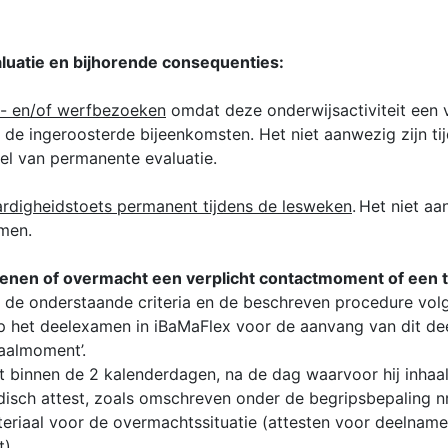
luatie en bijhorende consequenties:
s- en/of werfbezoeken
omdat deze onderwijsactiviteit een 
 de ingeroosterde bijeenkomsten. Het niet aanwezig zijn ti
eel van permanente evaluatie.
rdigheidstoets permanent tijdens de lesweken
. Het niet a
amen.
enen of overmacht een verplicht contactmoment of een to
 de onderstaande criteria en de beschreven procedure volg
 op het deelexamen in iBaMaFlex voor de aanvang van dit d
aalmoment’.
adt binnen de 2 kalenderdagen, na de dag waarvoor hij inha
sch attest, zoals omschreven onder de begripsbepaling nr. 
riaal voor de overmachtssituatie (attesten voor deelname 
).