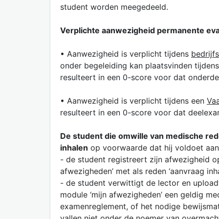
student worden meegedeeld.
Verplichte aanwezigheid permanente eva
• Aanwezigheid is verplicht tijdens
bedrijf
onder begeleiding kan plaatsvinden tijdens
resulteert in een 0-score voor dat onderd
• Aanwezigheid is verplicht tijdens een
Vaa
resulteert in een 0-score voor dat deelex
De student die omwille van medische red
inhalen
op voorwaarde dat hij voldoet aan
- de student registreert zijn afwezigheid
afwezigheden’ met als reden ‘aanvraag inh
- de student verwittigt de lector en uplo
module ‘mijn afwezigheden’ een geldig medi
examenreglement, of het nodige bewijsmate
vallen niet onder de noemer van overmacht