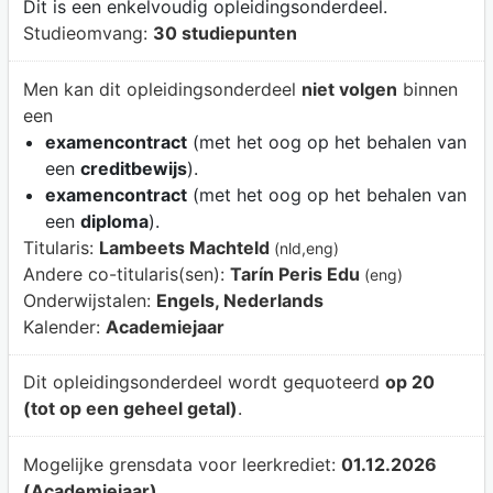
Dit is een enkelvoudig opleidingsonderdeel.
Studieomvang:
30 studiepunten
Men kan dit opleidingsonderdeel
niet volgen
binnen
een
examencontract
(met het oog op het behalen van
een
creditbewijs
).
examencontract
(met het oog op het behalen van
een
diploma
).
Titularis:
Lambeets Machteld
(nld,eng)
Andere co-titularis(sen):
Tarín Peris Edu
(eng)
Onderwijstalen:
Engels, Nederlands
Kalender:
Academiejaar
Dit opleidingsonderdeel wordt gequoteerd
op 20
(tot op een geheel getal)
.
Mogelijke grensdata voor leerkrediet:
01.12.2026
(Academiejaar)