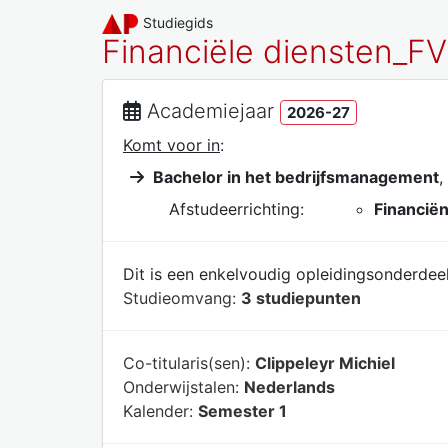
Studiegids
Financiële diensten_FV
Academiejaar
2026-27
Komt voor in
:
Bachelor in het bedrijfsmanagement
,
Afstudeerrichting:
Financië
Dit is een enkelvoudig opleidingsonderdeel
Studieomvang:
3 studiepunten
Co-titularis(sen):
Clippeleyr Michiel
Onderwijstalen:
Nederlands
Kalender:
Semester 1