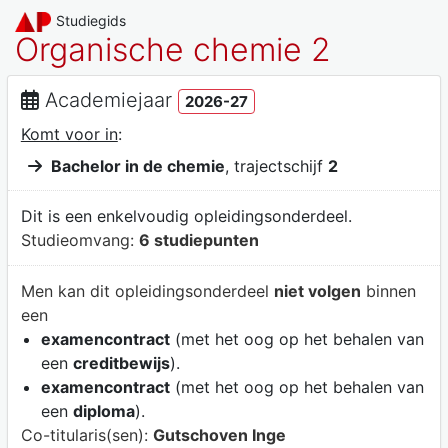
Studiegids
Organische chemie 2
Academiejaar
2026-27
Komt voor in
:
Bachelor in de chemie
, trajectschijf
2
Dit is een enkelvoudig opleidingsonderdeel.
Studieomvang:
6 studiepunten
Men kan dit opleidingsonderdeel
niet volgen
binnen
een
examencontract
(met het oog op het behalen van
een
creditbewijs
).
examencontract
(met het oog op het behalen van
een
diploma
).
Co-titularis(sen):
Gutschoven Inge