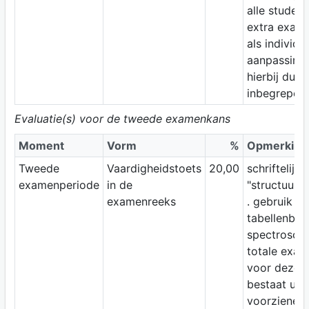
alle studen
extra exame
als individu
aanpassing 
hierbij dus
inbegrepen.
Evaluatie(s) voor de tweede examenkans
Moment
Vorm
%
Opmerking
Tweede
Vaardigheidstoets
20,00
schriftelijk
examenperiode
in de
"structuurb
examenreeks
. gebruik
tabellenboe
spectroscop
totale exam
voor deze t
bestaat uit 
voorziene t