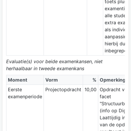
toets plus 
examentijd 
alle studen
extra exame
als individu
aanpassing 
hierbij dus
inbegrepen.
Evaluatie(s) voor beide examenkansen, niet
herhaalbaar in tweede examenkans
Moment
Vorm
%
Opmerking
Eerste
Projectopdracht
10,00
Opdracht voor
examenperiode
facet
"Structuurbep
(info op Digit
Laattijdig ind
van de opdra