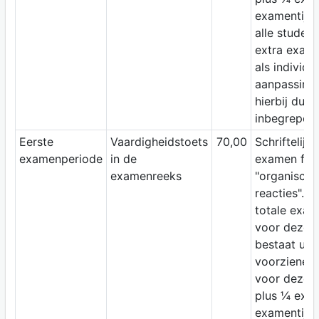
examentijd 
alle studen
extra exame
als individu
aanpassing 
hierbij dus
inbegrepen.
Eerste
Vaardigheidstoets
70,00
Schriftelijk
examenperiode
in de
examen fac
examenreeks
"organische
reacties". D
totale exam
voor deze t
bestaat uit 
voorziene ti
voor deze t
plus ¼ extr
examentijd 