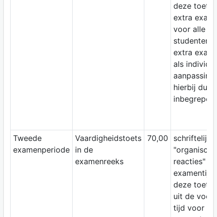
deze toets 
extra exame
voor alle
studenten. 
extra exame
als individu
aanpassing 
hierbij dus
inbegrepen.
Tweede
Vaardigheidstoets
70,00
schriftelijk
examenperiode
in de
"organische
examenreeks
reacties" De
examentijd 
deze toets 
uit de voor
tijd voor d