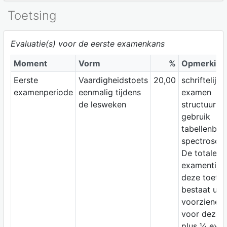
Toetsing
Evaluatie(s) voor de eerste examenkans
Moment
Vorm
%
Opmerking
Eerste
Vaardigheidstoets
20,00
schriftelijk
examenperiode
eenmalig tijdens
examen
de lesweken
structuurbe
gebruik
tabellenboe
spectroscop
De totale
examentijd 
deze toets
bestaat uit 
voorziene ti
voor deze t
plus ¼ extr