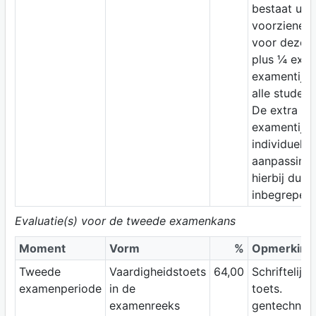
bestaat uit 
voorziene ti
voor deze t
plus ¼ extr
examentijd 
alle student
De extra
examentijd 
individuele
aanpassing 
hierbij dus
inbegrepen.
Evaluatie(s) voor de tweede examenkans
Moment
Vorm
%
Opmerking
Tweede
Vaardigheidstoets
64,00
Schriftelijke
examenperiode
in de
toets.
examenreeks
gentechnolo