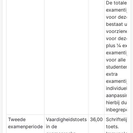
De totale
examentijd
voor deze t
bestaat uit 
voorziene ti
voor deze t
plus ¼ extr
examentijd
voor alle
studenten. 
extra
examentijd 
individuele
aanpassing 
hierbij dus
inbegrepen.
Tweede
Vaardigheidstoets
36,00
Schriftelijke
examenperiode
in de
toets.