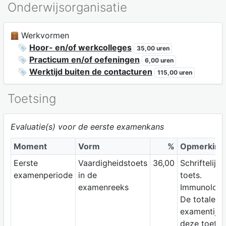
Onderwijsorganisatie
Werkvormen
Hoor- en/of werkcolleges
35,00 uren
Practicum en/of oefeningen
6,00 uren
Werktijd buiten de contacturen
115,00 uren
Toetsing
Evaluatie(s) voor de eerste examenkans
Moment
Vorm
%
Opmerking
Eerste
Vaardigheidstoets
36,00
Schriftelijke
examenperiode
in de
toets.
examenreeks
Immunologi
De totale
examentijd 
deze toets