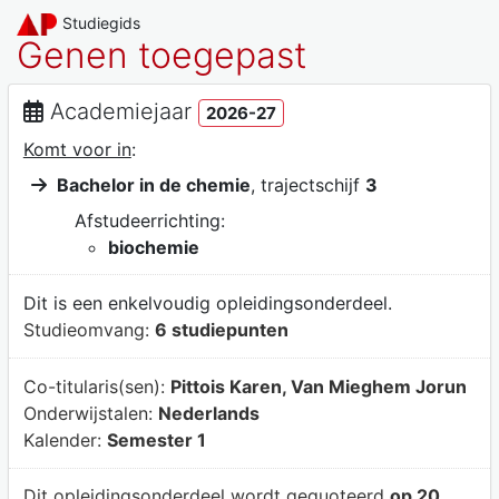
Studiegids
Genen toegepast
Academiejaar
2026-27
Komt voor in
:
Bachelor in de chemie
, trajectschijf
3
Afstudeerrichting:
biochemie
Dit is een enkelvoudig opleidingsonderdeel.
Studieomvang:
6 studiepunten
Co-titularis(sen):
Pittois Karen, Van Mieghem Jorun
Onderwijstalen:
Nederlands
Kalender:
Semester 1
Dit opleidingsonderdeel wordt gequoteerd
op 20