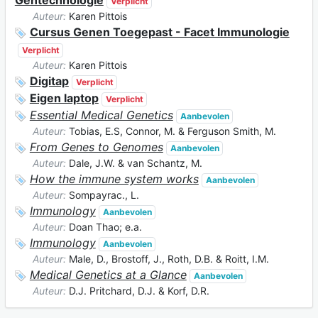
Gentechnologie
Verplicht
Auteur:
Karen Pittois
Cursus Genen Toegepast - Facet Immunologie
Verplicht
Auteur:
Karen Pittois
Digitap
Verplicht
Eigen laptop
Verplicht
Essential Medical Genetics
Aanbevolen
Auteur:
Tobias, E.S, Connor, M. & Ferguson Smith, M.
From Genes to Genomes
Aanbevolen
Auteur:
Dale, J.W. & van Schantz, M.
How the immune system works
Aanbevolen
Auteur:
Sompayrac., L.
Immunology
Aanbevolen
Auteur:
Doan Thao; e.a.
Immunology
Aanbevolen
Auteur:
Male, D., Brostoff, J., Roth, D.B. & Roitt, I.M.
Medical Genetics at a Glance
Aanbevolen
Auteur:
D.J. Pritchard, D.J. & Korf, D.R.