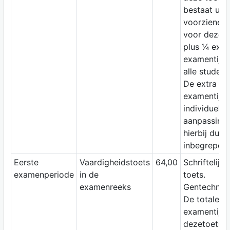
bestaat uit 
voorziene ti
voor deze t
plus ¼ extr
examentijd 
alle student
De extra
examentijd 
individuele
aanpassing 
hierbij dus
inbegrepen.
Eerste
Vaardigheidstoets
64,00
Schriftelijke
examenperiode
in de
toets.
examenreeks
Gentechnolo
De totale
examentijd 
dezetoets