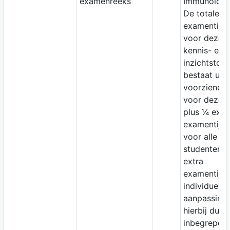
examenreeks
Immunologi
De totale
examentijd
voor deze
kennis- en
inzichtstoet
bestaat uit 
voorziene ti
voor deze t
plus ¼ extr
examentijd
voor alle
studenten. 
extra
examentijd 
individuele
aanpassing 
hierbij dus
inbegrepen.