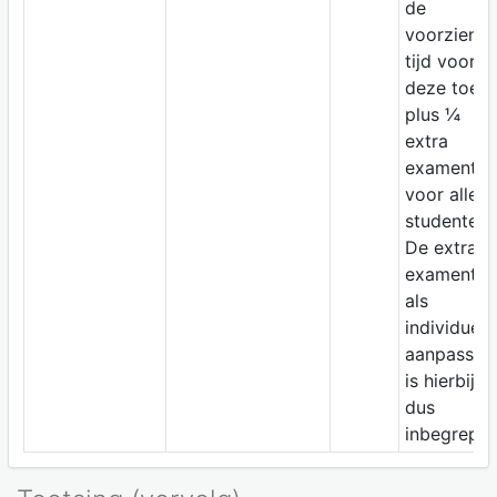
de
voorziene
tijd voor
deze toets
plus ¼
extra
examentijd
voor alle
studenten.
De extra
examentijd
als
individuele
aanpassin
is hierbij
dus
inbegrepen