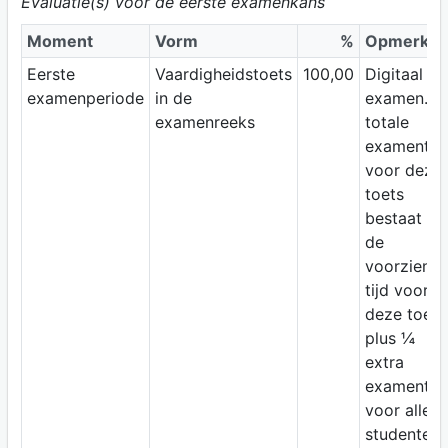
Evaluatie(s) voor de eerste examenkans
Moment
Vorm
%
Opmerkin
Eerste
Vaardigheidstoets
100,00
Digitaal
examenperiode
in de
examen. D
examenreeks
totale
examentijd
voor deze
toets
bestaat uit
de
voorziene
tijd voor
deze toets
plus ¼
extra
examentijd
voor alle
studenten.