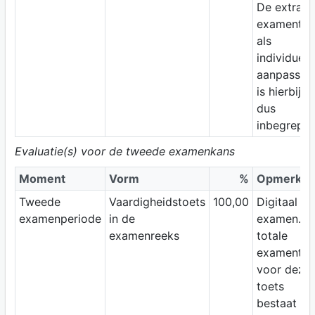
De extra
examentijd
als
individuele
aanpassin
is hierbij
dus
inbegrepen
Evaluatie(s) voor de tweede examenkans
Moment
Vorm
%
Opmerkin
Tweede
Vaardigheidstoets
100,00
Digitaal
examenperiode
in de
examen. D
examenreeks
totale
examentijd
voor deze
toets
bestaat uit