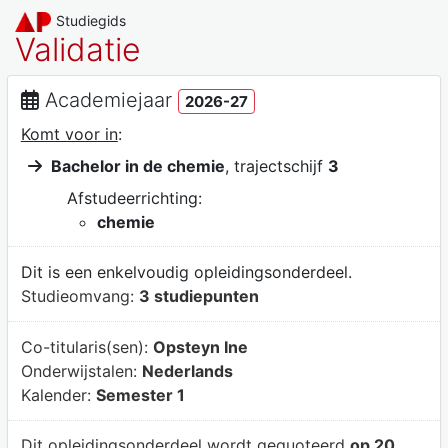
Studiegids
Validatie
Academiejaar
2026-27
Komt voor in
:
Bachelor in de chemie
, trajectschijf
3
Afstudeerrichting:
chemie
Dit is een enkelvoudig opleidingsonderdeel.
Studieomvang:
3 studiepunten
Co-titularis(sen):
Opsteyn Ine
Onderwijstalen:
Nederlands
Kalender:
Semester 1
Dit opleidingsonderdeel wordt gequoteerd
op 20