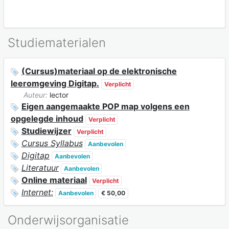
Studiematerialen
(Cursus)materiaal op de elektronische
leeromgeving Digitap.
Verplicht
Auteur:
lector
Eigen aangemaakte POP map volgens een
opgelegde inhoud
Verplicht
Studiewijzer
Verplicht
Cursus Syllabus
Aanbevolen
Digitap
Aanbevolen
Literatuur
Aanbevolen
Online materiaal
Verplicht
Internet:
Aanbevolen
€ 50,00
Onderwijsorganisatie