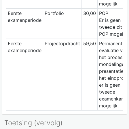
mogelijk
Eerste
Portfolio
30,00
POP
examenperiode
Er is geen
tweede zit va
POP mogelijk
Eerste
Projectopdracht
59,50
Permanente
examenperiode
evaluatie van
het proces en
mondelinge
presentatie v
het eindprodu
er is geen
tweede
examenkans
mogelijk.
Toetsing (vervolg)