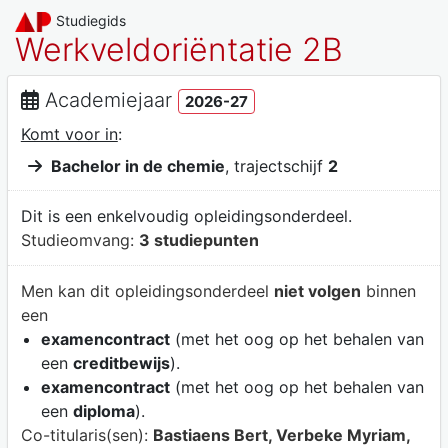
Studiegids
Werkveldoriëntatie 2B
Academiejaar
2026-27
Komt voor in
:
Bachelor in de chemie
, trajectschijf
2
Dit is een enkelvoudig opleidingsonderdeel.
Studieomvang:
3 studiepunten
Men kan dit opleidingsonderdeel
niet volgen
binnen
een
examencontract
(met het oog op het behalen van
een
creditbewijs
).
examencontract
(met het oog op het behalen van
een
diploma
).
Co-titularis(sen):
Bastiaens Bert, Verbeke Myriam,