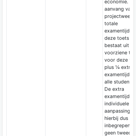
economie. Vo
aanvang van 
projectweek.
totale
examentijd v
deze toets
bestaat uit d
voorziene tijd
voor deze to
plus ¼ extra
examentijd v
alle studenten
De extra
examentijd al
individuele
aanpassing is
hierbij dus
inbegrepen.
geen tweede 