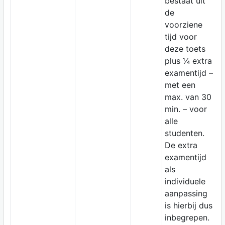
bestaat uit
de
voorziene
tijd voor
deze toets
plus ¼ extra
examentijd –
met een
max. van 30
min. – voor
alle
studenten.
De extra
examentijd
als
individuele
aanpassing
is hierbij dus
inbegrepen.