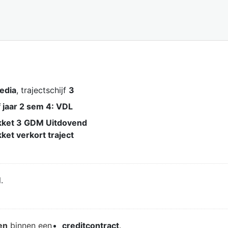
media
, trajectschijf
3
 jaar 2 sem 4: VDL
ket 3 GDM Uitdovend
et verkort traject
.
en
binnen een
creditcontract
.