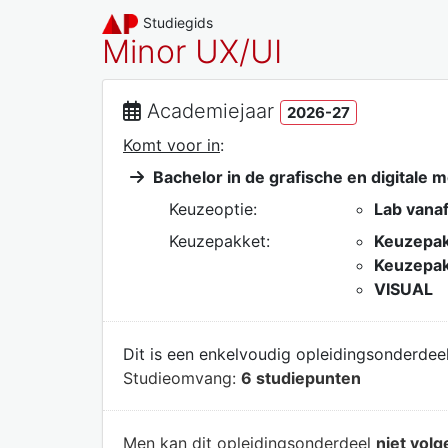
Studiegids
Minor UX/UI
Academiejaar
2026-27
Komt voor in
:
Bachelor in de grafische en digitale 
Keuzeoptie:
Lab vanaf
Keuzepakket:
Keuzepak
Keuzepakk
VISUAL
Dit is een enkelvoudig opleidingsonderdeel
Studieomvang:
6 studiepunten
Men kan dit opleidingsonderdeel
niet volg