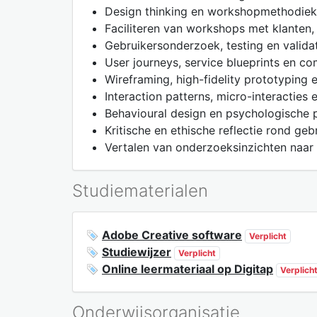
Design thinking en workshopmethodieke
Faciliteren van workshops met klanten,
Gebruikersonderzoek, testing en valida
User journeys, service blueprints en c
Wireframing, high-fidelity prototyping
Interaction patterns, micro-interacties
Behavioural design en psychologische p
Kritische en ethische reflectie rond ge
Vertalen van onderzoeksinzichten naa
Studiematerialen
Adobe Creative software
Verplicht
Studiewijzer
Verplicht
Online leermateriaal op Digitap
Verplich
Onderwijsorganisatie