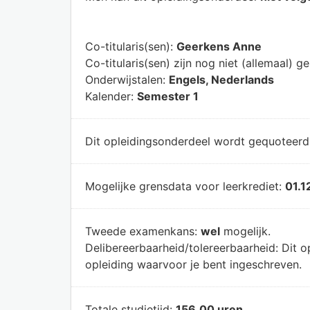
Co-titularis(sen):
Geerkens Anne
Co-titularis(sen) zijn nog niet (allemaal) g
Onderwijstalen:
Engels, Nederlands
Kalender:
Semester 1
Dit opleidingsonderdeel wordt gequoteer
Mogelijke grensdata voor leerkrediet:
01.1
Tweede examenkans:
wel
mogelijk.
Delibereerbaarheid/tolereerbaarheid:
Dit o
opleiding waarvoor je bent ingeschreven.
Totale studietijd:
156,00 uren