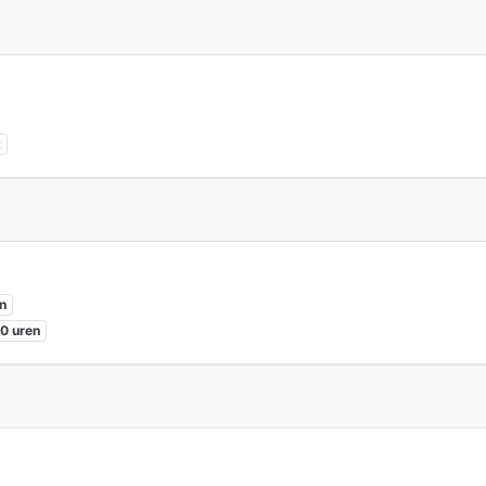
t
n
0 uren