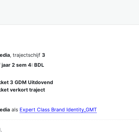
media
, trajectschijf
3
 jaar 2 sem 4: BDL
ket 3 GDM Uitdovend
et verkort traject
media
als
Expert Class Brand Identity_GMT
.