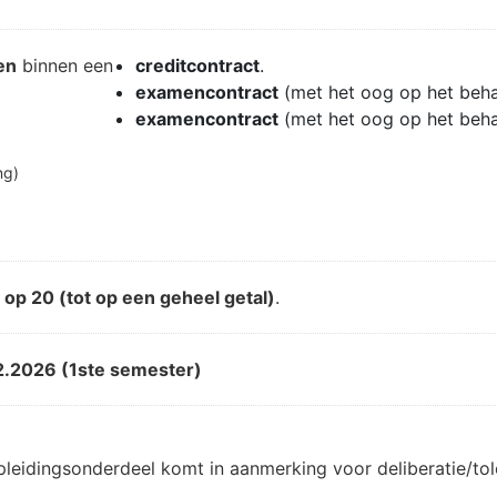
en
binnen een
creditcontract
.
examencontract
(met het oog op het beh
examencontract
(met het oog op het beh
ng)
d
op 20 (tot op een geheel getal)
.
2.2026 (1ste semester)
pleidingsonderdeel komt in aanmerking voor deliberatie/t