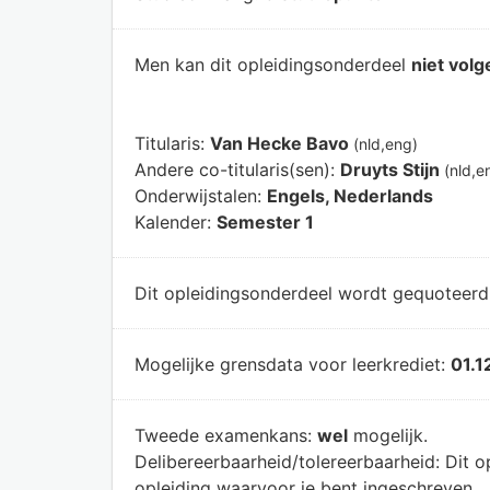
Men kan dit opleidingsonderdeel
niet volg
Titularis:
Van Hecke Bavo
(nld,eng)
Andere co-titularis(sen):
Druyts Stijn
(nld,e
Onderwijstalen:
Engels, Nederlands
Kalender:
Semester 1
Dit opleidingsonderdeel wordt gequoteer
Mogelijke grensdata voor leerkrediet:
01.1
Tweede examenkans:
wel
mogelijk.
Delibereerbaarheid/tolereerbaarheid:
Dit o
opleiding waarvoor je bent ingeschreven.