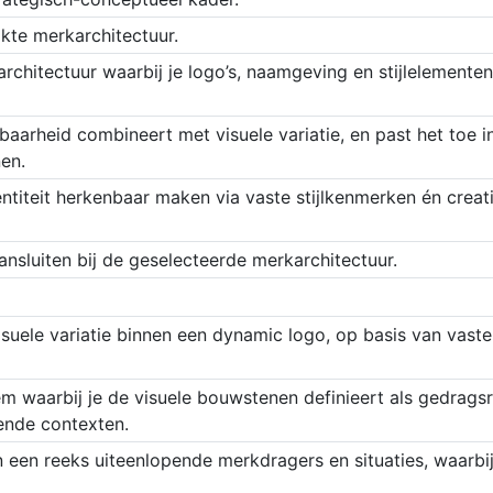
kte merkarchitectuur.
rchitectuur waarbij je logo’s, naamgeving en stijlelemente
arheid combineert met visuele variatie, en past het toe in
en.
titeit herkenbaar maken via vaste stijlkenmerken én creati
nsluiten bij de geselecteerde merkarchitectuur.
visuele variatie binnen een dynamic logo, op basis van vast
em waarbij je de visuele bouwstenen definieert als gedragsr
pende contexten.
 in een reeks uiteenlopende merkdragers en situaties, waarb