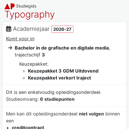
Studiegids
Typography
Academiejaar
2026-27
Komt voor in
:
Bachelor in de grafische en digitale media
,
trajectschijf
3
Keuzepakket:
Keuzepakket 3 GDM Uitdovend
Keuzepakket verkort traject
Dit is een enkelvoudig opleidingsonderdeel.
Studieomvang:
6 studiepunten
Men kan dit opleidingsonderdeel
niet volgen
binnen
een
creditcontract
.