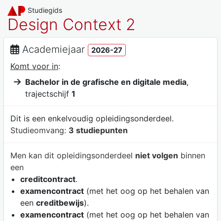
Studiegids
Design Context 2
Academiejaar
2026-27
Komt voor in
:
Bachelor in de grafische en digitale media
,
trajectschijf
1
Dit is een enkelvoudig opleidingsonderdeel.
Studieomvang:
3 studiepunten
Men kan dit opleidingsonderdeel
niet volgen
binnen
een
creditcontract
.
examencontract
(met het oog op het behalen van
een
creditbewijs
).
examencontract
(met het oog op het behalen van