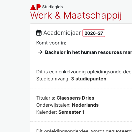
Studiegids
Werk & Maatschappij
Academiejaar
2026-27
Komt voor in
:
Bachelor in het human resources m
Dit is een enkelvoudig opleidingsonderdeel
Studieomvang:
3 studiepunten
Titularis:
Claessens Dries
Onderwijstalen:
Nederlands
Kalender:
Semester 1
Dit opleidingsonderdeel wordt gequoteer