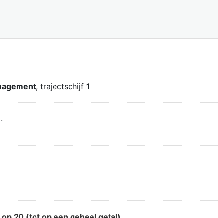
anagement
, trajectschijf
1
.
d
op 20 (tot op een geheel getal)
.