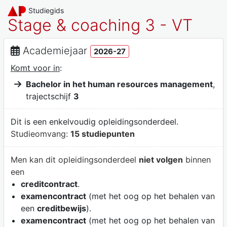
Studiegids
Stage & coaching 3 - VT
Academiejaar
2026-27
Komt voor in
:
Bachelor in het human resources management
,
trajectschijf
3
Dit is een enkelvoudig opleidingsonderdeel.
Studieomvang:
15 studiepunten
Men kan dit opleidingsonderdeel
niet volgen
binnen
een
creditcontract
.
examencontract
(met het oog op het behalen van
een
creditbewijs
).
examencontract
(met het oog op het behalen van