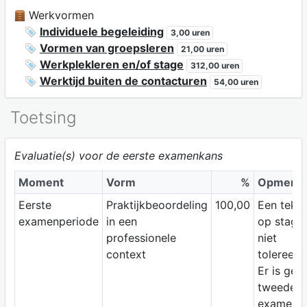
Werkvormen
Individuele begeleiding
3,00 uren
Vormen van groepsleren
21,00 uren
Werkplekleren en/of stage
312,00 uren
Werktijd buiten de contacturen
54,00 uren
Toetsing
Evaluatie(s) voor de eerste examenkans
Moment
Vorm
%
Opmerki
Eerste
Praktijkbeoordeling
100,00
Een tekor
examenperiode
in een
op stage 
professionele
niet
context
tolereerb
Er is gee
tweede
examenk