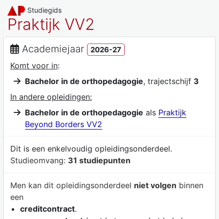
Studiegids
Praktijk VV2
Academiejaar
2026-27
Komt voor in
:
Bachelor in de orthopedagogie
, trajectschijf
3
In andere opleidingen:
Bachelor in de orthopedagogie
als
Praktijk
Beyond Borders VV2
Dit is een enkelvoudig opleidingsonderdeel.
Studieomvang:
31 studiepunten
Men kan dit opleidingsonderdeel
niet volgen
binnen
een
creditcontract
.