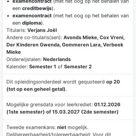
examencontract
(met het oog op het behalen van
een
creditbewijs
).
examencontract
(met het oog op het behalen van
een
diploma
).
Titularis:
Verjans Joël
Andere co-titularis(sen):
Avonds Mieke, Cox Vreni,
Der Kinderen Gwenda, Gommeren Lara, Verbeek
Mieke
Onderwijstalen:
Nederlands
Kalender:
Semester 1
of
Semester 2
Dit opleidingsonderdeel wordt gequoteerd
op 20
(tot op een geheel getal)
.
Mogelijke grensdata voor leerkrediet:
01.12.2026
(1ste semester) of 15.03.2027 (2de semester)
Tweede examenkans:
niet
mogelijk.
Delibereerbaarheid/tolereerbaarheid:
Voor dit