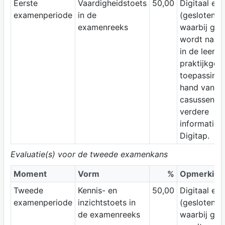
Eerste
Vaardigheidstoets
50,00
Digitaal ex
examenperiode
in de
(gesloten b
examenreeks
waarbij gep
wordt naar 
in de leerst
praktijkgeri
toepassing 
hand van
casussen. V
verdere
informatie, 
Digitap.
Evaluatie(s) voor de tweede examenkans
Moment
Vorm
%
Opmerking
Tweede
Kennis- en
50,00
Digitaal ex
examenperiode
inzichtstoets in
(gesloten b
de examenreeks
waarbij gep