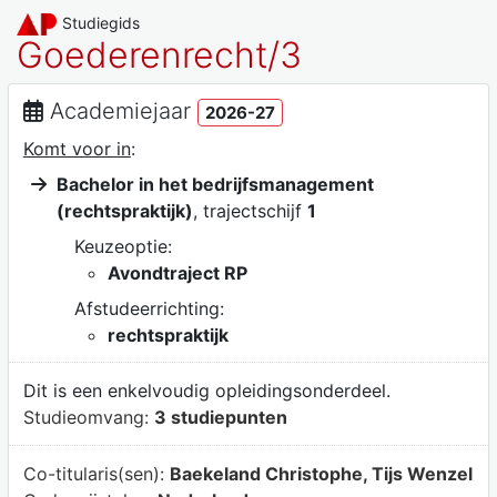
Studiegids
Goederenrecht/3
Academiejaar
2026-27
Komt voor in
:
Bachelor in het bedrijfsmanagement
(rechtspraktijk)
, trajectschijf
1
Keuzeoptie:
Avondtraject RP
Afstudeerrichting:
rechtspraktijk
Dit is een enkelvoudig opleidingsonderdeel.
Studieomvang:
3 studiepunten
Co-titularis(sen):
Baekeland Christophe, Tijs Wenzel