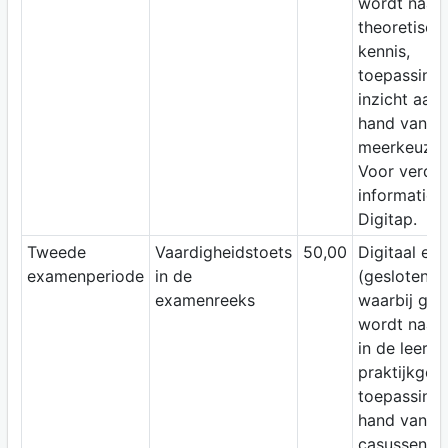
wordt naar
theoretisch
kennis,
toepassing
inzicht aan
hand van
meerkeuzev
Voor verde
informatie, 
Digitap.
Tweede
Vaardigheidstoets
50,00
Digitaal ex
examenperiode
in de
(gesloten b
examenreeks
waarbij gep
wordt naar 
in de leerst
praktijkgeri
toepassing 
hand van
casussen. V