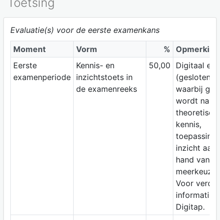
Toetsing
Evaluatie(s) voor de eerste examenkans
Moment
Vorm
%
Opmerking
Eerste
Kennis- en
50,00
Digitaal ex
examenperiode
inzichtstoets in
(gesloten b
de examenreeks
waarbij gep
wordt naar
theoretisch
kennis,
toepassing
inzicht aan
hand van
meerkeuzev
Voor verde
informatie, 
Digitap.