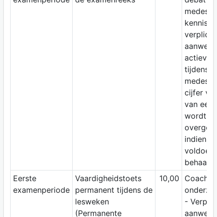
medestu
kennisto
verplich
aanwezi
actieve 
tijdens 
medestu
cijfer va
van eerst
wordt
overged
indien h
voldoen
behaald.
Eerste
Vaardigheidstoets
10,00
Coaching
examenperiode
permanent tijdens de
onderzo
lesweken
- Verplic
(Permanente
aanwezig