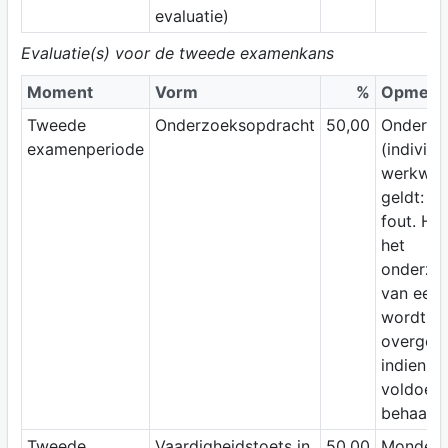
evaluatie)
Evaluatie(s) voor de tweede examenkans
Moment
Vorm
%
Opmerk
Tweede
Onderzoeksopdracht
50,00
Onderzo
examenperiode
(individu
werkwoo
geldt: -0
fout. Het
het
onderzo
van eerst
wordt
overged
indien h
voldoen
behaald.
Tweede
Vaardigheidstoets in
50,00
Mondeli