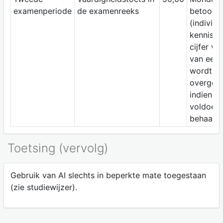
examenperiode
de examenreeks
betoog
(individu
kennisto
cijfer va
van eerst
wordt
overged
indien h
voldoen
behaald.
Toetsing (vervolg)
Gebruik van AI slechts in beperkte mate toegestaan
(zie studiewijzer).