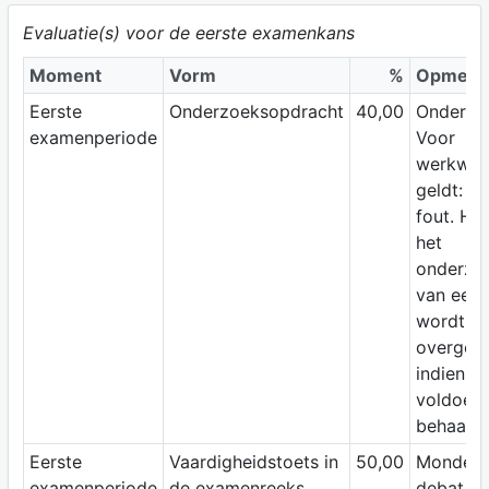
Evaluatie(s) voor de eerste examenkans
Moment
Vorm
%
Opmerk
Eerste
Onderzoeksopdracht
40,00
Onderzo
examenperiode
Voor
werkwoo
geldt: -0
fout. Het
het
onderzo
van eerst
wordt
overged
indien h
voldoen
behaald.
Eerste
Vaardigheidstoets in
50,00
Mondeli
examenperiode
de examenreeks
debat (