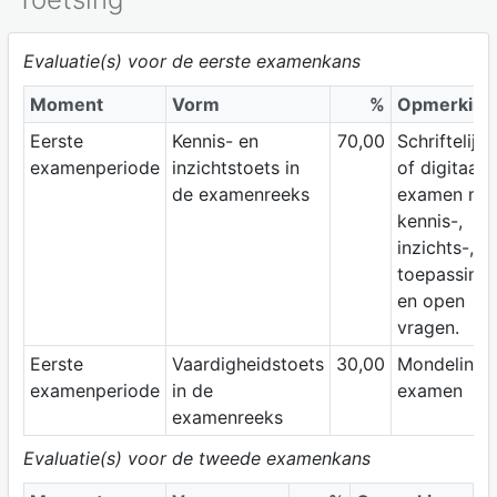
Evaluatie(s) voor de eerste examenkans
Moment
Vorm
%
Opmerking
Eerste
Kennis- en
70,00
Schriftelijk
examenperiode
inzichtstoets in
of digitaal
de examenreeks
examen me
kennis-,
inzichts-,
toepassings
en open
vragen.
Eerste
Vaardigheidstoets
30,00
Mondeling
examenperiode
in de
examen
examenreeks
Evaluatie(s) voor de tweede examenkans