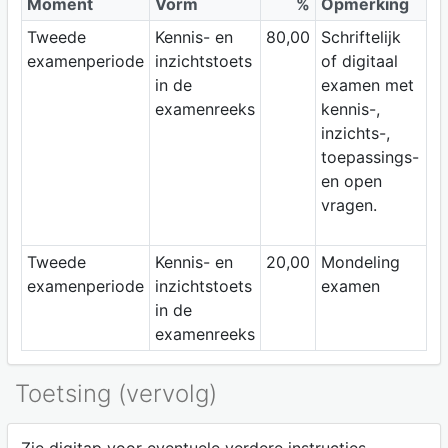
Moment
Vorm
%
Opmerking
Tweede
Kennis- en
80,00
Schriftelijk
examenperiode
inzichtstoets
of digitaal
in de
examen met
examenreeks
kennis-,
inzichts-,
toepassings-
en open
vragen.
Tweede
Kennis- en
20,00
Mondeling
examenperiode
inzichtstoets
examen
in de
examenreeks
Toetsing (vervolg)