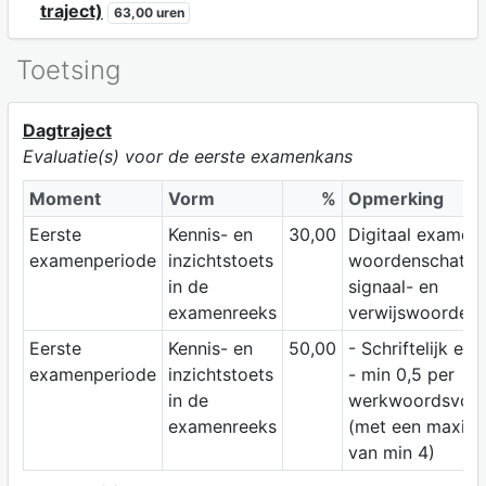
traject)
63,00 uren
Toetsing
Dagtraject
Evaluatie(s) voor de eerste examenkans
Moment
Vorm
%
Opmerking
Eerste
Kennis- en
30,00
Digitaal examen
examenperiode
inzichtstoets
woordenschat e
in de
signaal- en
examenreeks
verwijswoorden
Eerste
Kennis- en
50,00
- Schriftelijk ex
examenperiode
inzichtstoets
- min 0,5 per
in de
werkwoordsvor
examenreeks
(met een maxim
van min 4)