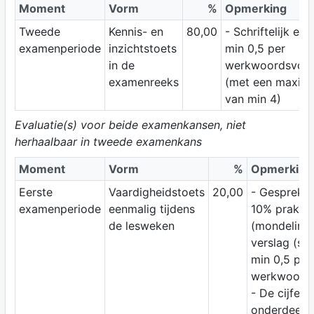
Moment
Vorm
%
Opmerking
Tweede
Kennis- en
80,00
- Schriftelijk ex
examenperiode
inzichtstoets
min 0,5 per
in de
werkwoordsvor
examenreeks
(met een maxim
van min 4)
Evaluatie(s) voor beide examenkansen, niet
herhaalbaar in tweede examenkans
Moment
Vorm
%
Opmerking
Eerste
Vaardigheidstoets
20,00
- Gesprekst
examenperiode
eenmalig tijdens
10% praktij
de lesweken
(mondeling)
verslag (schr
min 0,5 per
werkwoords
- De cijfers
onderdeel 