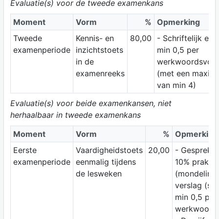
Evaluatie(s) voor de tweede examenkans
Moment
Vorm
%
Opmerking
Tweede
Kennis- en
80,00
- Schriftelijk ex
examenperiode
inzichtstoets
min 0,5 per
in de
werkwoordsvor
examenreeks
(met een maxim
van min 4)
Evaluatie(s) voor beide examenkansen, niet
herhaalbaar in tweede examenkans
Moment
Vorm
%
Opmerking
Eerste
Vaardigheidstoets
20,00
- Gesprekst
examenperiode
eenmalig tijdens
10% praktij
de lesweken
(mondeling)
verslag (schr
min 0,5 per
werkwoords