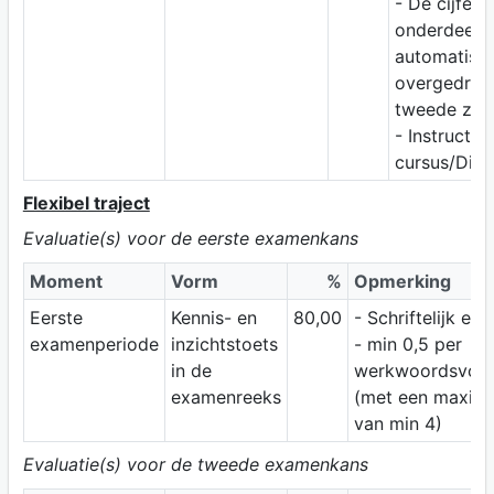
- De cijfers
onderdeel 
automatisc
overgedrag
tweede zitti
- Instructies
cursus/Digi
Flexibel traject
Evaluatie(s) voor de eerste examenkans
Moment
Vorm
%
Opmerking
Eerste
Kennis- en
80,00
- Schriftelijk ex
examenperiode
inzichtstoets
- min 0,5 per
in de
werkwoordsvor
examenreeks
(met een maxim
van min 4)
Evaluatie(s) voor de tweede examenkans