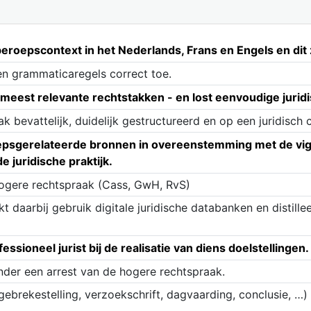
oepscontext in het Nederlands, Frans en Engels en dit zo
en grammaticaregels correct toe.
 meest relevante rechtstakken - en lost eenvoudige juridi
k bevattelijk, duidelijk gestructureerd en op een juridisch 
oepsgerelateerde bronnen in overeenstemming met de viger
e juridische praktijk.
 hogere rechtspraak (Cass, GwH, RvS)
daarbij gebruik digitale juridische databanken en distillee
ssioneel jurist bij de realisatie van diens doelstellingen.
onder een arrest van de hogere rechtspraak.
ngebrekestelling, verzoekschrift, dagvaarding, conclusie, …) 