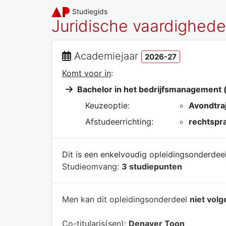
Studiegids
Juridische vaardigheden
Academiejaar
2026-27
Komt voor in
:
Bachelor in het bedrijfsmanagement (
Keuzeoptie:
Avondtra
Afstudeerrichting:
rechtspra
Dit is een enkelvoudig opleidingsonderdeel
Studieomvang:
3 studiepunten
Men kan dit opleidingsonderdeel
niet volg
Co-titularis(sen):
Denayer Toon