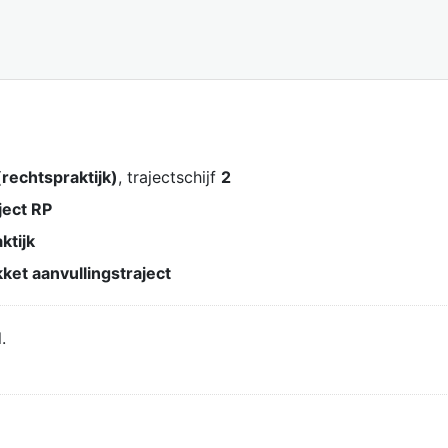
rechtspraktijk)
, trajectschijf
2
ject RP
ktijk
et aanvullingstraject
.