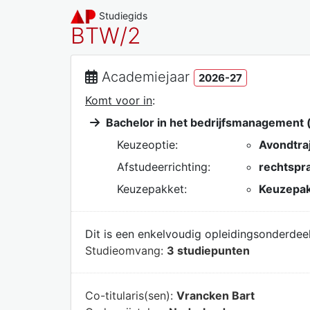
Studiegids
BTW/2
Academiejaar
2026-27
Komt voor in
:
Bachelor in het bedrijfsmanagement (
Keuzeoptie:
Avondtra
Afstudeerrichting:
rechtspra
Keuzepakket:
Keuzepakk
Dit is een enkelvoudig opleidingsonderdeel
Studieomvang:
3 studiepunten
Co-titularis(sen):
Vrancken Bart