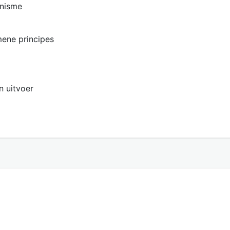
anisme
mene principes
n uitvoer