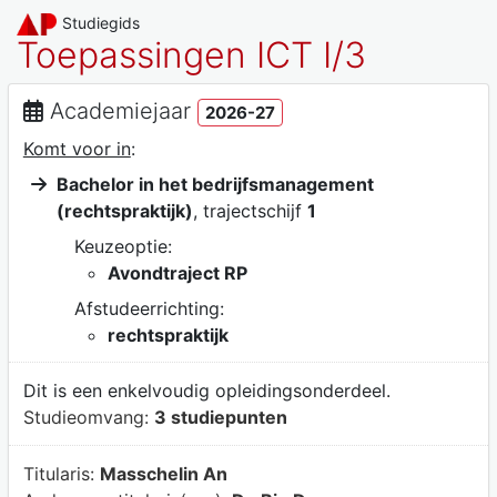
Studiegids
Toepassingen ICT I/3
Academiejaar
2026-27
Komt voor in
:
Bachelor in het bedrijfsmanagement
(rechtspraktijk)
, trajectschijf
1
Keuzeoptie:
Avondtraject RP
Afstudeerrichting:
rechtspraktijk
Dit is een enkelvoudig opleidingsonderdeel.
Studieomvang:
3 studiepunten
Titularis:
Masschelin An