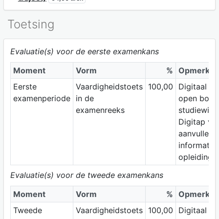
Toetsing
Evaluatie(s) voor de eerste examenkans
Moment
Vorm
%
Opmerkin
Eerste
Vaardigheidstoets
100,00
Digitaal e
examenperiode
in de
open boek.
examenreeks
studiewijz
Digitap vo
aanvullend
informatie 
opleidings
Evaluatie(s) voor de tweede examenkans
Moment
Vorm
%
Opmerkin
Tweede
Vaardigheidstoets
100,00
Digitaal e