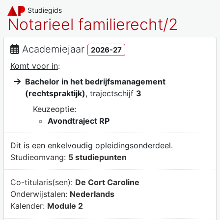
Studiegids
Notarieel familierecht/2
Academiejaar
2026-27
Komt voor in
:
Bachelor in het bedrijfsmanagement
(rechtspraktijk)
, trajectschijf
3
Keuzeoptie:
Avondtraject RP
Dit is een enkelvoudig opleidingsonderdeel.
Studieomvang:
5 studiepunten
Co-titularis(sen):
De Cort Caroline
Onderwijstalen:
Nederlands
Kalender:
Module 2