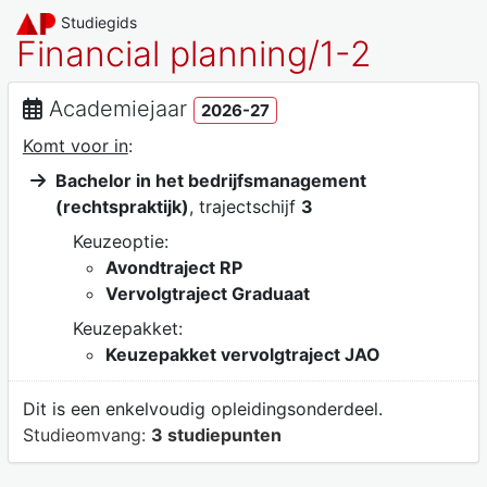
Studiegids
Financial planning/1-2
Academiejaar
2026-27
Komt voor in
:
Bachelor in het bedrijfsmanagement
(rechtspraktijk)
, trajectschijf
3
Keuzeoptie:
Avondtraject RP
Vervolgtraject Graduaat
Keuzepakket:
Keuzepakket vervolgtraject JAO
Dit is een enkelvoudig opleidingsonderdeel.
Studieomvang:
3 studiepunten