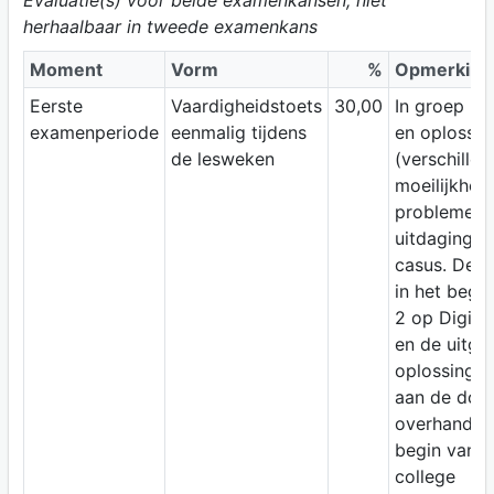
herhaalbaar in tweede examenkans
Moment
Vorm
%
Opmerking
Eerste
Vaardigheidstoets
30,00
In groep he
examenperiode
eenmalig tijdens
en oplossen
de lesweken
(verschillen
moeilijkhed
problemen 
uitdagingen
casus. Deze
in het begi
2 op Digita
en de uitge
oplossing e
aan de doc
overhandigd
begin van h
college