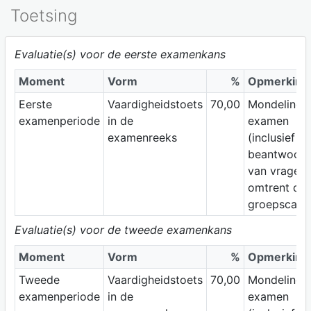
Toetsing
Evaluatie(s) voor de eerste examenkans
Moment
Vorm
%
Opmerking
Eerste
Vaardigheidstoets
70,00
Mondeling
examenperiode
in de
examen
examenreeks
(inclusief he
beantwoor
van vragen
omtrent de
groepscasus
Evaluatie(s) voor de tweede examenkans
Moment
Vorm
%
Opmerking
Tweede
Vaardigheidstoets
70,00
Mondeling
examenperiode
in de
examen