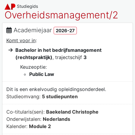
Studiegids
Overheidsmanagement/2
Academiejaar
2026-27
Komt voor in
:
Bachelor in het bedrijfsmanagement
(rechtspraktijk)
, trajectschijf
3
Keuzeoptie:
Public Law
Dit is een enkelvoudig opleidingsonderdeel.
Studieomvang:
5 studiepunten
Co-titularis(sen):
Baekeland Christophe
Onderwijstalen:
Nederlands
Kalender:
Module 2