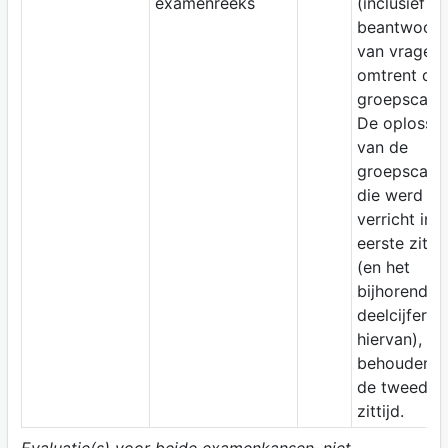
examenreeks
(inclusief he
beantwoor
van vragen
omtrent de
groepscasus
De oplossin
van de
groepscasu
die werd
verricht in
eerste zittij
(en het
bijhorende
deelcijfer
hiervan), blij
behouden i
de tweede
zittijd.
Evaluatie(s) voor beide examenkansen, niet