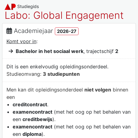
Studiegids
Labo: Global Engagement
Academiejaar
2026-27
Komt voor in
:
Bachelor in het sociaal werk
, trajectschijf
2
Dit is een enkelvoudig opleidingsonderdeel.
Studieomvang:
3 studiepunten
Men kan dit opleidingsonderdeel
niet volgen
binnen
een
creditcontract
.
examencontract
(met het oog op het behalen van
een
creditbewijs
).
examencontract
(met het oog op het behalen van
een
diploma
).