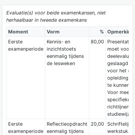
Evaluatie(s) voor beide examenkansen, niet
herhaalbaar in tweede examenkans
Moment
Vorm
%
Opmerking
Eerste
Kennis- en
80,00
Presentatie.
examenperiode
inzichtstoets
moet voor b
eenmalig tijdens
deelevaluat
de lesweken
geslaagd zi
voor het ge
opleidingso
te kunnen s
Voor meer
specifieke i
richtlijnen z
studiewijzer
Eerste
Reflectieopdracht
20,00
Schriftelijk
examenperiode
eenmalig tijdens
werkstuk. J