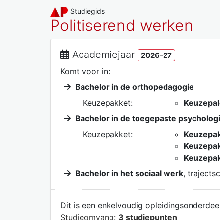
Studiegids
Politiserend werken
Academiejaar
2026-27
Komt voor in
:
Bachelor in de orthopedagogie
Keuzepakket:
Keuzepal
Bachelor in de toegepaste psycholog
Keuzepakket:
Keuzepak
Keuzepak
Keuzepak
Bachelor in het sociaal werk
, trajects
Dit is een enkelvoudig opleidingsonderdeel
Studieomvang:
3 studiepunten