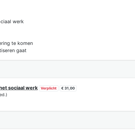
ociaal werk
ering te komen
tiseren gaat
 het sociaal werk
Verplicht
€ 31,00
ed.)