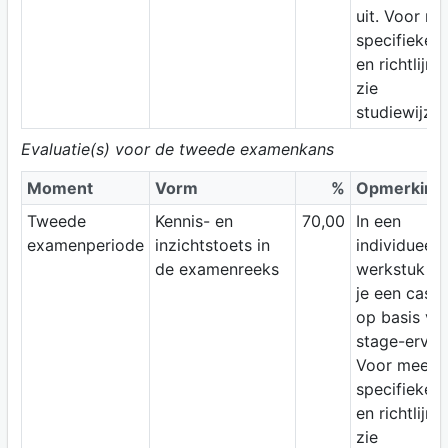
uit. Voor me
specifieke i
en richtlijne
zie
studiewijzer
Evaluatie(s) voor de tweede examenkans
Moment
Vorm
%
Opmerking
Tweede
Kennis- en
70,00
In een
examenperiode
inzichtstoets in
individueel
de examenreeks
werkstuk w
je een casus
op basis van
stage-ervari
Voor meer
specifieke i
en richtlijne
zie