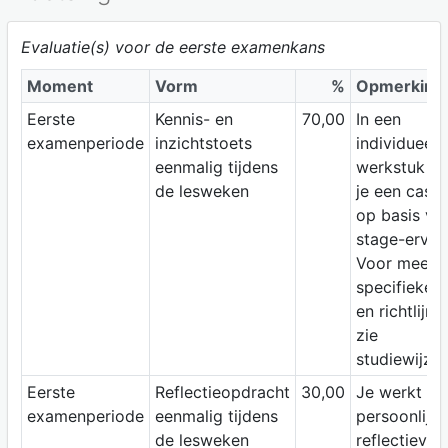
Evaluatie(s) voor de eerste examenkans
Moment
Vorm
%
Opmerking
Eerste
Kennis- en
70,00
In een
examenperiode
inzichtstoets
individueel
eenmalig tijdens
werkstuk w
de lesweken
je een casus
op basis van
stage-ervari
Voor meer
specifieke i
en richtlijne
zie
studiewijzer
Eerste
Reflectieopdracht
30,00
Je werkt ee
examenperiode
eenmalig tijdens
persoonlijk
de lesweken
reflectiever