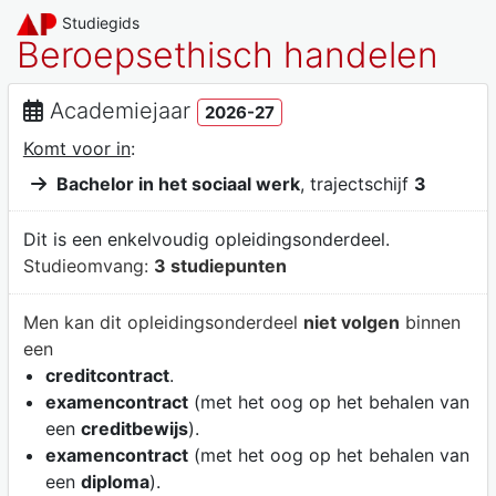
Studiegids
Beroepsethisch handelen
Academiejaar
2026-27
Komt voor in
:
Bachelor in het sociaal werk
, trajectschijf
3
Dit is een enkelvoudig opleidingsonderdeel.
Studieomvang:
3 studiepunten
Men kan dit opleidingsonderdeel
niet volgen
binnen
een
creditcontract
.
examencontract
(met het oog op het behalen van
een
creditbewijs
).
examencontract
(met het oog op het behalen van
een
diploma
).