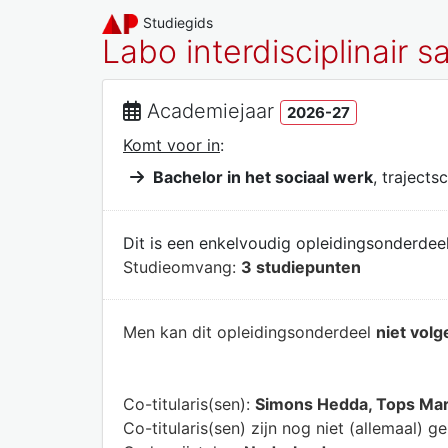
Studiegids
Labo interdisciplinair
Academiejaar
2026-27
Komt voor in
:
Bachelor in het sociaal werk
, trajects
Dit is een enkelvoudig opleidingsonderdeel
Studieomvang:
3 studiepunten
Men kan dit opleidingsonderdeel
niet volg
Co-titularis(sen):
Simons Hedda, Tops Mar
Co-titularis(sen) zijn nog niet (allemaal) g