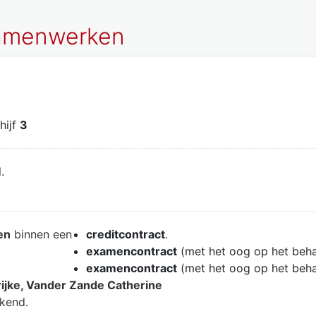
 samenwerken
chijf
3
.
en
binnen een
creditcontract
.
examencontract
(met het oog op het beh
examencontract
(met het oog op het beh
ijke, Vander Zande Catherine
ekend.