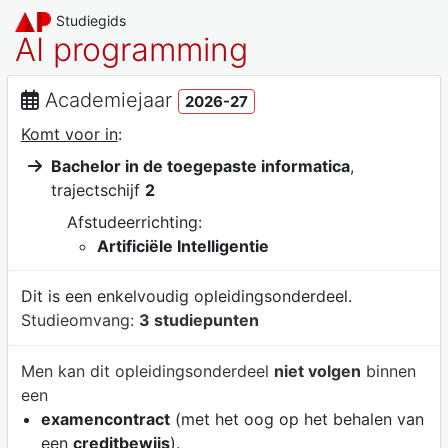
Studiegids
AI programming
Academiejaar
2026-27
Komt voor in
:
Bachelor in de toegepaste informatica
,
trajectschijf
2
Afstudeerrichting:
Artificiële Intelligentie
Dit is een enkelvoudig opleidingsonderdeel.
Studieomvang:
3 studiepunten
Men kan dit opleidingsonderdeel
niet volgen
binnen
een
examencontract
(met het oog op het behalen van
een
creditbewijs
).