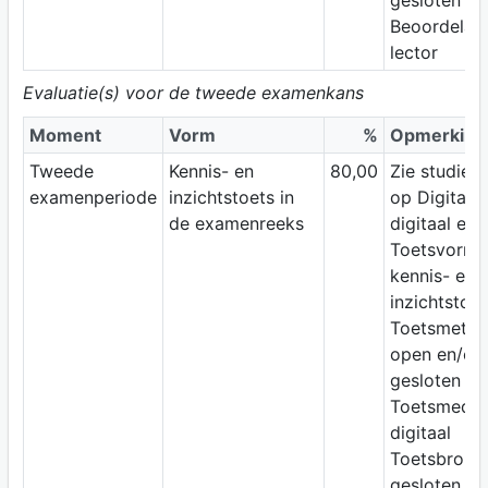
gesloten b
Beoordelaar
lector
Evaluatie(s) voor de tweede examenkans
Moment
Vorm
%
Opmerking
Tweede
Kennis- en
80,00
Zie studiewi
examenperiode
inzichtstoets in
op Digitap;
de examenreeks
digitaal ex
Toetsvorm:
kennis- en
inzichtstoet
Toetsmetho
open en/of
gesloten vr
Toetsmediu
digitaal
Toetsbron:
gesloten b