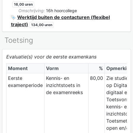
16,00 uren
Omschrijving:
16h hoorcollege
Werktijd buiten de contacturen (flexibel
traject)
134,00 uren
Toetsing
Evaluatie(s) voor de eerste examenkans
Moment
Vorm
%
Opmerking
Eerste
Kennis- en
80,00
Zie studiewi
examenperiode
inzichtstoets in
op Digitap;
de examenreeks
digitaal ex
Toetsvorm:
kennis- en
inzichtstoet
Toetsmetho
open en/of