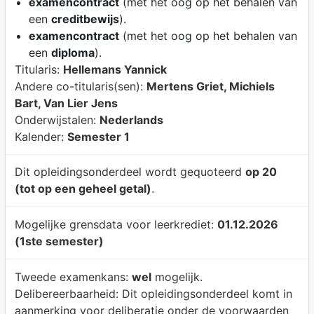
examencontract
(met het oog op het behalen van
een
creditbewijs
).
examencontract
(met het oog op het behalen van
een
diploma
).
Titularis:
Hellemans Yannick
Andere co-titularis(sen):
Mertens Griet, Michiels
Bart, Van Lier Jens
Onderwijstalen:
Nederlands
Kalender:
Semester 1
Dit opleidingsonderdeel wordt gequoteerd
op 20
(tot op een geheel getal)
.
Mogelijke grensdata voor leerkrediet:
01.12.2026
(1ste semester)
Tweede examenkans:
wel
mogelijk.
Delibereerbaarheid:
Dit opleidingsonderdeel komt in
aanmerking voor deliberatie onder de voorwaarden