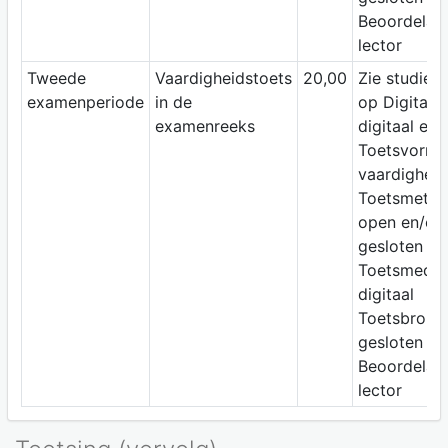
Beoordelaar
lector
Tweede
Vaardigheidstoets
20,00
Zie studiewi
examenperiode
in de
op Digitap;
examenreeks
digitaal ex
Toetsvorm:
vaardigheid
Toetsmetho
open en/of
gesloten vr
Toetsmediu
digitaal
Toetsbron:
gesloten b
Beoordelaar
lector