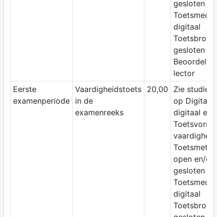
gesloten vr
Toetsmediu
digitaal
Toetsbron:
gesloten b
Beoordelaar
lector
Eerste
Vaardigheidstoets
20,00
Zie studiewi
examenperiode
in de
op Digitap;
examenreeks
digitaal ex
Toetsvorm:
vaardigheid
Toetsmetho
open en/of
gesloten vr
Toetsmediu
digitaal
Toetsbron: