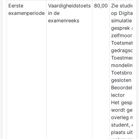
Eerste
Vaardigheidstoets
80,00
Zie studiewi
examenperiode
in de
op Digitap;
examenreeks
simulatie v
gesprek aa
zelfmoordlij
Toetsmetho
gedragsobs
Toestmediu
mondeling
Toetsbron:
gesloten b
Beoordelaar
lector
Het gespre
wordt gepla
overleg met
student, en 
plaats uiterl