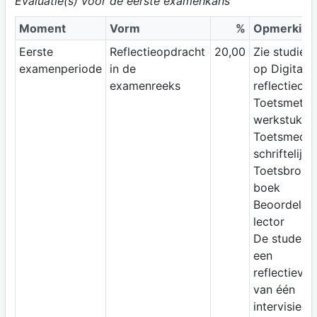
Evaluatie(s) voor de eerste examenkans
Moment
Vorm
%
Opmerking
Eerste
Reflectieopdracht
20,00
Zie studiewi
examenperiode
in de
op Digitap;
examenreeks
reflectieop
Toetsmetho
werkstuk
Toetsmediu
schriftelijk
Toetsbron:
boek
Beoordelaar
lector
De student s
een
reflectiever
van één
intervisiege