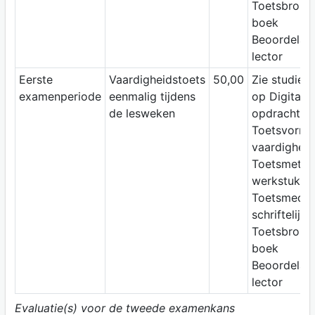
Toetsbron:
boek
Beoordelaar
lector
Eerste
Vaardigheidstoets
50,00
Zie studiewi
examenperiode
eenmalig tijdens
op Digitap;
de lesweken
opdracht
Toetsvorm:
vaardigheid
Toetsmetho
werkstuk
Toetsmediu
schriftelijk
Toetsbron:
boek
Beoordelaar
lector
Evaluatie(s) voor de tweede examenkans