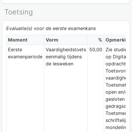
Toetsing
Evaluatie(s) voor de eerste examenkans
Moment
Vorm
%
Opmerking
Eerste
Vaardigheidstoets
50,00
Zie studiewi
examenperiode
eenmalig tijdens
op Digitap;
de lesweken
opdracht
Toetsvorm:
vaardigheid
Toetsmetho
open en/of
gesloten vr
gedragsobs
Toetsmediu
schriftelijk,
mondeling