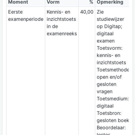
Moment
Vorm
%
Opmerking
Eerste
Kennis- en
40,00
Zie
examenperiode
inzichtstoets
studiewijzer
in de
op Digitap;
examenreeks
digitaal
examen
Toetsvorm:
kennis- en
inzichtstoets
Toetsmethode:
open en/of
gesloten
vragen
Toetsmedium:
digitaal
Toetsbron:
gesloten boek
Beoordelaar:
lector