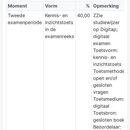
Moment
Vorm
%
Opmerking
Tweede
Kennis- en
40,00
ZZie
examenperiode
inzichtstoets
studiewijzer
in de
op Digitap;
examenreeks
digitaal
examen
Toetsvorm:
kennis- en
inzichtstoets
Toetsmethode:
open en/of
gesloten
vragen
Toetsmedium:
digitaal
Toetsbron:
gesloten boek
Beoordelaar: