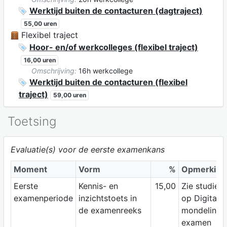
Werktijd buiten de contacturen (dagtraject)
55,00 uren
Flexibel traject
Hoor- en/of werkcolleges (flexibel traject)
16,00 uren
Omschrijving:
16h werkcollege
Werktijd buiten de contacturen (flexibel
traject)
59,00 uren
Toetsing
Evaluatie(s) voor de eerste examenkans
Moment
Vorm
%
Opmerking
Eerste
Kennis- en
15,00
Zie studiewi
examenperiode
inzichtstoets in
op Digitap;
de examenreeks
mondeling
examen