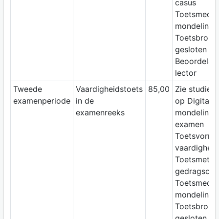
casus
Toetsmediu
mondeling
Toetsbron:
gesloten b
Beoordelaar
lector
Tweede
Vaardigheidstoets
85,00
Zie studiewi
examenperiode
in de
op Digitap;
examenreeks
mondeling
examen
Toetsvorm:
vaardigheid
Toetsmetho
gedragsobs
Toetsmediu
mondeling
Toetsbron:
gesloten b