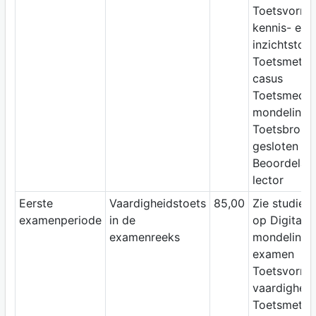
Toetsvorm:
kennis- en
inzichtstoet
Toetsmetho
casus
Toetsmediu
mondeling
Toetsbron:
gesloten b
Beoordelaar
lector
Eerste
Vaardigheidstoets
85,00
Zie studiewi
examenperiode
in de
op Digitap;
examenreeks
mondeling
examen
Toetsvorm:
vaardigheid
Toetsmetho