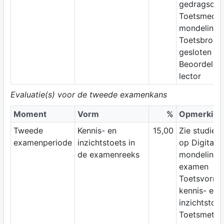
gedragsobs
Toetsmediu
mondeling
Toetsbron:
gesloten b
Beoordelaar
lector
Evaluatie(s) voor de tweede examenkans
Moment
Vorm
%
Opmerking
Tweede
Kennis- en
15,00
Zie studiewi
examenperiode
inzichtstoets in
op Digitap;
de examenreeks
mondeling
examen
Toetsvorm:
kennis- en
inzichtstoet
Toetsmetho